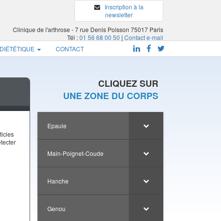
Inscription à la
newsletter
Clinique de l'arthrose - 7 rue Denis Poisson 75017 Paris
Tél :
01 56 68 00 50
|
Contact e-mail
 DIÉTÉTIQUE
CONTACT
CLIQUEZ SUR
UNE ZONE DU CORPS
Epaule
ticles
tecter
Main-Poignet-Coude
Hanche
Genou