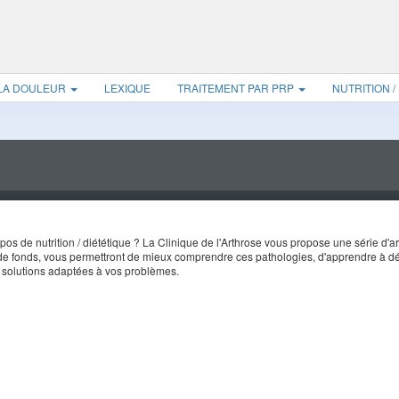
 LA DOULEUR
LEXIQUE
TRAITEMENT PAR PRP
NUTRITION /
s de nutrition / diététique ? La Clinique de l'Arthrose vous propose une série d'ar
s de fonds, vous permettront de mieux comprendre ces pathologies, d'apprendre à dé
s solutions adaptées à vos problèmes.