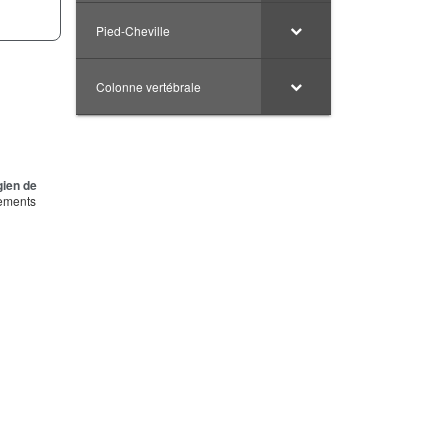
Pied-Cheville
Colonne vertébrale
gien de
tements