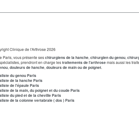
right Clinique de l'Arthrose 2026
 de Paris, vous présente ses
chirurgiens de la hanche
,
chirurgien du genou
,
chirur
spécialistes, prendront en charge les
traitements de l'arthrose
mais aussi les trai
genou
,
douleurs de hanche
,
douleurs de main ou de poignet
.
liste du genou Paris
liste de la hanche Paris
iste de l'épaule Paris
iste de la main, du poignet et du coude Paris
ste du pied et de la cheville Paris
iste de la colonne vertabrale ( dos ) Paris