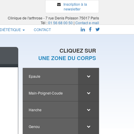
Inscription à la
newsletter
Clinique de l'arthrose - 7 rue Denis Poisson 75017 Paris
Tél :
01 56 68 00 50
|
Contact e-mail
 DIÉTÉTIQUE
CONTACT
CLIQUEZ SUR
UNE ZONE DU CORPS
Epaule
Main-Poignet-Coude
Hanche
Genou