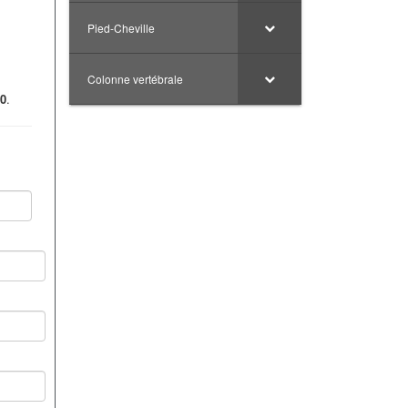
Pied-Cheville
Colonne vertébrale
50
.