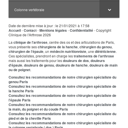
Colonne vertébrale
Date de dernière mise à jour : le 21/01/2021 à 17:58
Accueil
-
Contact
-
Mentions légales
-
Confidentialité
- Copyright
Clinique de l'Arthrose 2026
La
clinique de l'arthrose
, centre des os et des articulations de Paris,
vous présente ses
chirurgiens de la hanche
,
chirurgien du genou
,
chirurgien de l'épaule
, un
médecin nutritionniste
, une
diététicienne
.
Ces spécialistes, prendront en charge les
traitements de l'arthrose
mais aussi les traitements pour les
douleurs de dos
,
douleurs
d'épaule
,
douleurs de genou
,
douleurs de hanche
,
douleurs de main
ou de poignet
.
Consultez les recommandations de notre chirurgien spécialiste du
genou Paris
Consultez les recommandations de notre chirurgien spécialiste de
la hanche Paris
Consultez les recommandations de notre chirurgien spécialiste de
l'épaule Paris
Consultez les recommandations de notre chirurgien spécialiste de
la main, du poignet et du coude Paris
Consultez les recommandations de notre chirurgien spécialiste du
pied et de la cheville Paris
Consultez les recommandations de notre chirurgien spécialiste de
la colonne vertabrale ( dos ) Paris