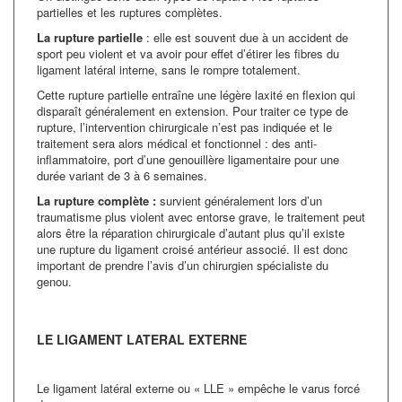
partielles et les ruptures complètes.
La rupture partielle
: elle est souvent due à un accident de
sport peu violent et va avoir pour effet d’étirer les fibres du
ligament latéral interne, sans le rompre totalement.
Cette rupture partielle entraîne une légère laxité en flexion qui
disparaît généralement en extension. Pour traiter ce type de
rupture, l’intervention chirurgicale n’est pas indiquée et le
traitement sera alors médical et fonctionnel : des anti-
inflammatoire, port d’une genouillère ligamentaire pour une
durée variant de 3 à 6 semaines.
La rupture complète :
survient généralement lors d’un
traumatisme plus violent avec entorse grave, le traitement peut
alors être la réparation chirurgicale d’autant plus qu’il existe
une rupture du ligament croisé antérieur associé. Il est donc
important de prendre l’avis d’un chirurgien spécialiste du
genou.
LE LIGAMENT LATERAL EXTERNE
Le ligament latéral externe ou « LLE » empêche le varus forcé