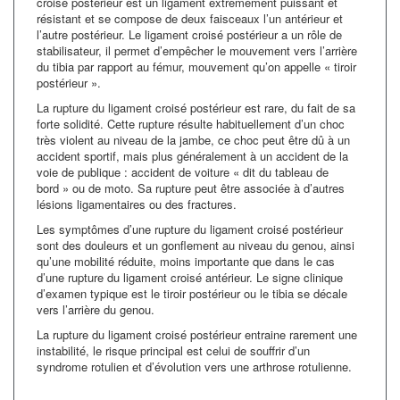
croisé postérieur est un ligament extrêmement puissant et
résistant et se compose de deux faisceaux l’un antérieur et
l’autre postérieur. Le ligament croisé postérieur a un rôle de
stabilisateur, il permet d’empêcher le mouvement vers l’arrière
du tibia par rapport au fémur, mouvement qu’on appelle « tiroir
postérieur ».
La rupture du ligament croisé postérieur est rare, du fait de sa
forte solidité. Cette rupture résulte habituellement d’un choc
très violent au niveau de la jambe, ce choc peut être dû à un
accident sportif, mais plus généralement à un accident de la
voie de publique : accident de voiture « dit du tableau de
bord » ou de moto. Sa rupture peut être associée à d’autres
lésions ligamentaires ou des fractures.
Les symptômes d’une rupture du ligament croisé postérieur
sont des douleurs et un gonflement au niveau du genou, ainsi
qu’une mobilité réduite, moins importante que dans le cas
d’une rupture du ligament croisé antérieur. Le signe clinique
d’examen typique est le tiroir postérieur ou le tibia se décale
vers l’arrière du genou.
La rupture du ligament croisé postérieur entraine rarement une
instabilité, le risque principal est celui de souffrir d’un
syndrome rotulien et d’évolution vers une arthrose rotulienne.