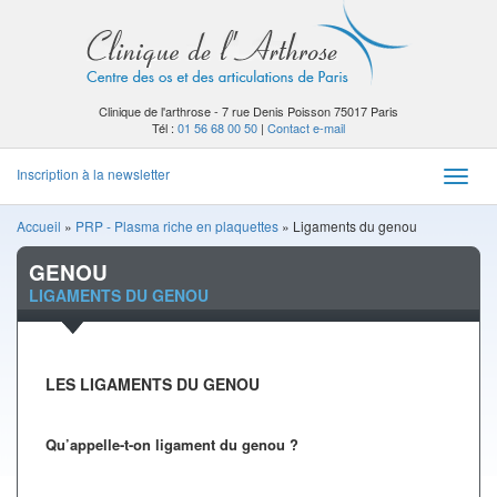
Clinique de l'arthrose - 7 rue Denis Poisson 75017 Paris
Tél :
01 56 68 00 50
|
Contact e-mail
Inscription à la newsletter
Toggle
naviga
Accueil
»
PRP - Plasma riche en plaquettes
»
Ligaments du genou
GENOU
LIGAMENTS DU GENOU
LES LIGAMENTS DU GENOU
Qu’appelle-t-on ligament du genou ?