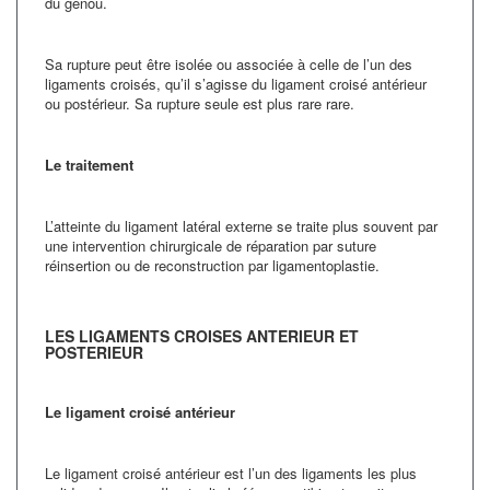
du genou.
Sa rupture peut être isolée ou associée à celle de l’un des
ligaments croisés, qu’il s’agisse du ligament croisé antérieur
ou postérieur. Sa rupture seule est plus rare rare.
Le traitement
L’atteinte du ligament latéral externe se traite plus souvent par
une intervention chirurgicale de réparation par suture
réinsertion ou de reconstruction par ligamentoplastie.
LES LIGAMENTS CROISES ANTERIEUR ET
POSTERIEUR
Le ligament croisé antérieur
Le ligament croisé antérieur est l’un des ligaments les plus