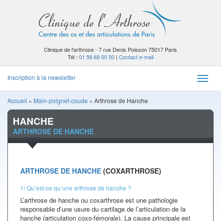
Clinique de l'arthrose - 7 rue Denis Poisson 75017 Paris
Tél :
01 56 68 00 50
|
Contact e-mail
Inscription à la newsletter
Toggle
naviga
Accueil
»
Main-poignet-coude
»
Arthrose de Hanche
HANCHE
ARTHROSE DE HANCHE
ARTHROSE DE HANCHE
(COXARTHROSE)
1/ Qu’est-ce qu’une arthrose de hanche ?
L’arthrose de hanche ou coxarthrose est une pathologie
responsable d’une usure du cartilage de l’articulation de la
hanche (articulation coxo-fémorale). La cause principale est