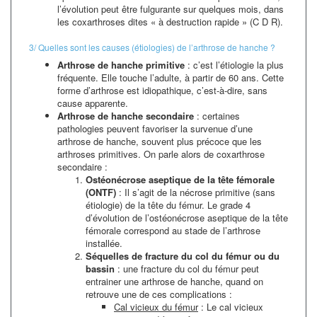
l’évolution peut être fulgurante sur quelques mois, dans
les coxarthroses dites « à destruction rapide » (C D R).
3/ Quelles sont les causes (étiologies) de l’arthrose de hanche ?
Arthrose de hanche primitive
: c’est l’étiologie la plus
fréquente. Elle touche l’adulte, à partir de 60 ans. Cette
forme d’arthrose est idiopathique, c’est-à-dire, sans
cause apparente.
Arthrose de hanche secondaire
: certaines
pathologies peuvent favoriser la survenue d’une
arthrose de hanche, souvent plus précoce que les
arthroses primitives. On parle alors de coxarthrose
secondaire :
Ostéonécrose aseptique de la tête fémorale
(ONTF)
: Il s’agit de la nécrose primitive (sans
étiologie) de la tête du fémur. Le grade 4
d’évolution de l’ostéonécrose aseptique de la tête
fémorale correspond au stade de l’arthrose
installée.
Séquelles de fracture du col du fémur ou du
bassin
: une fracture du col du fémur peut
entrainer une arthrose de hanche, quand on
retrouve une de ces complications :
Cal vicieux du fémur
: Le cal vicieux