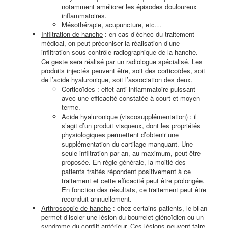
notamment améliorer les épisodes douloureux
inflammatoires.
Mésothérapie, acupuncture, etc…
Infiltration de hanche
: en cas d’échec du traitement
médical, on peut préconiser la réalisation d’une
infiltration sous contrôle radiographique de la hanche.
Ce geste sera réalisé par un radiologue spécialisé. Les
produits injectés peuvent être, soit des corticoïdes, soit
de l’acide hyaluronique, soit l’association des deux.
Corticoïdes : effet anti-inflammatoire puissant
avec une efficacité constatée à court et moyen
terme.
Acide hyaluronique (viscosupplémentation) : il
s’agit d’un produit visqueux, dont les propriétés
physiologiques permettent d’obtenir une
supplémentation du cartilage manquant. Une
seule infiltration par an, au maximum, peut être
proposée. En règle générale, la moitié des
patients traités répondent positivement à ce
traitement et cette efficacité peut être prolongée.
En fonction des résultats, ce traitement peut être
reconduit annuellement.
Arthroscopie de hanche
: chez certains patients, le bilan
permet d’isoler une lésion du bourrelet glénoïdien ou un
syndrome du conflit antérieur. Ces lésions peuvent faire