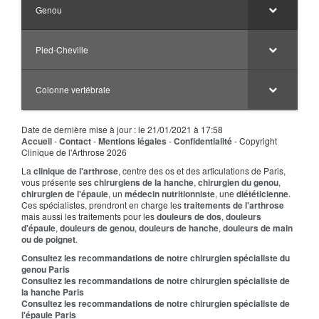
Genou
Pied-Cheville
Colonne vertébrale
Date de dernière mise à jour : le 21/01/2021 à 17:58
Accueil
-
Contact
-
Mentions légales
-
Confidentialité
- Copyright
Clinique de l'Arthrose 2026
La
clinique de l'arthrose
, centre des os et des articulations de Paris,
vous présente ses
chirurgiens de la hanche
,
chirurgien du genou
,
chirurgien de l'épaule
, un
médecin nutritionniste
, une
diététicienne
.
Ces spécialistes, prendront en charge les
traitements de l'arthrose
mais aussi les traitements pour les
douleurs de dos
,
douleurs
d'épaule
,
douleurs de genou
,
douleurs de hanche
,
douleurs de main
ou de poignet
.
Consultez les recommandations de notre chirurgien spécialiste du
genou Paris
Consultez les recommandations de notre chirurgien spécialiste de
la hanche Paris
Consultez les recommandations de notre chirurgien spécialiste de
l'épaule Paris