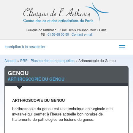
Clinique de l'arthrose - 7 rue Denis Poisson 75017 Paris
Tél :
01 56 68 00 50
|
Contact e-mail
Inscription à la newsletter
Toggle
naviga
Accueil
»
PRP - Plasma riche en plaquettes
»
Arthroscopie du Genou
GENOU
ARTHROSCOPIE DU GENOU
ARTHROSCOPIE DU GENOU
L’arthroscopie du genou est une technique chirurgicale mini
invasive qui permet à l’heure actuelle bon nombre de
traitements de pathologies ou lésions du genou.