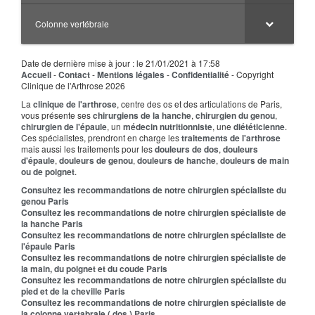
Colonne vertébrale
Date de dernière mise à jour : le 21/01/2021 à 17:58
Accueil
-
Contact
-
Mentions légales
-
Confidentialité
- Copyright
Clinique de l'Arthrose 2026
La
clinique de l'arthrose
, centre des os et des articulations de Paris,
vous présente ses
chirurgiens de la hanche
,
chirurgien du genou
,
chirurgien de l'épaule
, un
médecin nutritionniste
, une
diététicienne
.
Ces spécialistes, prendront en charge les
traitements de l'arthrose
mais aussi les traitements pour les
douleurs de dos
,
douleurs
d'épaule
,
douleurs de genou
,
douleurs de hanche
,
douleurs de main
ou de poignet
.
Consultez les recommandations de notre chirurgien spécialiste du
genou Paris
Consultez les recommandations de notre chirurgien spécialiste de
la hanche Paris
Consultez les recommandations de notre chirurgien spécialiste de
l'épaule Paris
Consultez les recommandations de notre chirurgien spécialiste de
la main, du poignet et du coude Paris
Consultez les recommandations de notre chirurgien spécialiste du
pied et de la cheville Paris
Consultez les recommandations de notre chirurgien spécialiste de
la colonne vertabrale ( dos ) Paris