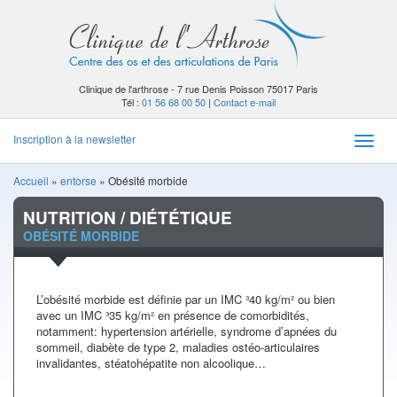
Clinique de l'arthrose - 7 rue Denis Poisson 75017 Paris
Tél :
01 56 68 00 50
|
Contact e-mail
Inscription à la newsletter
Toggle
naviga
Accueil
»
entorse
»
Obésité morbide
NUTRITION / DIÉTÉTIQUE
OBÉSITÉ MORBIDE
L’obésité morbide est définie par un IMC ³40 kg/m² ou bien
avec un IMC ³35 kg/m² en présence de comorbidités,
notamment: hypertension artérielle, syndrome d’apnées du
sommeil, diabète de type 2, maladies ostéo-articulaires
invalidantes, stéatohépatite non alcoolique…