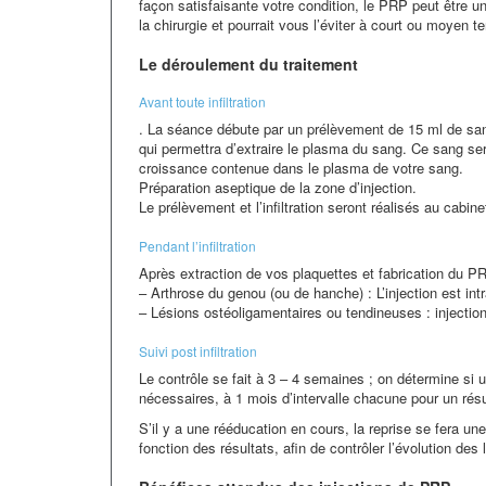
façon satisfaisante votre condition, le PRP peut être 
la chirurgie et pourrait vous l’éviter à court ou moyen t
Le déroulement du traitement
Avant toute infiltration
. La séance débute par un prélèvement de 15 ml de san
qui permettra d’extraire le plasma du sang. Ce sang sera
croissance contenue dans le plasma de votre sang.
Préparation aseptique de la zone d’injection.
Le prélèvement et l’infiltration seront réalisés au cabin
Pendant l’infiltration
Après extraction de vos plaquettes et fabrication du PRP
– Arthrose du genou (ou de hanche) : L’injection est intra
– Lésions ostéoligamentaires ou tendineuses : injectio
Suivi post infiltration
Le contrôle se fait à 3 – 4 semaines ; on détermine si u
nécessaires, à 1 mois d’intervalle chacune pour un résu
S’il y a une rééducation en cours, la reprise se fera un
fonction des résultats, afin de contrôler l’évolution de