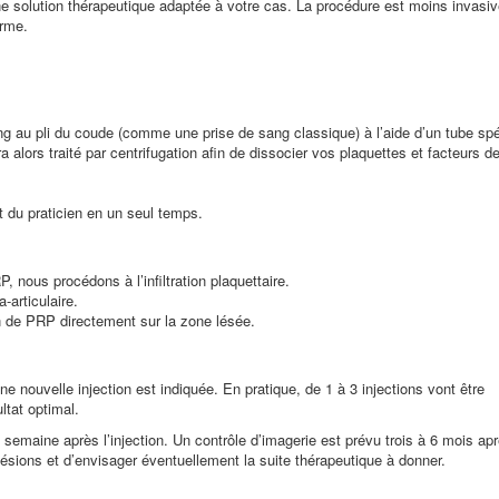
une solution thérapeutique adaptée à votre cas. La procédure est moins invasi
erme.
g au pli du coude (comme une prise de sang classique) à l’aide d’un tube spé
 alors traité par centrifugation afin de dissocier vos plaquettes et facteurs d
et du praticien en un seul temps.
, nous procédons à l’infiltration plaquettaire.
-articulaire.
n de PRP directement sur la zone lésée.
ne nouvelle injection est indiquée. En pratique, de 1 à 3 injections vont être
ltat optimal.
e semaine après l’injection. Un contrôle d’imagerie est prévu trois à 6 mois ap
s lésions et d’envisager éventuellement la suite thérapeutique à donner.