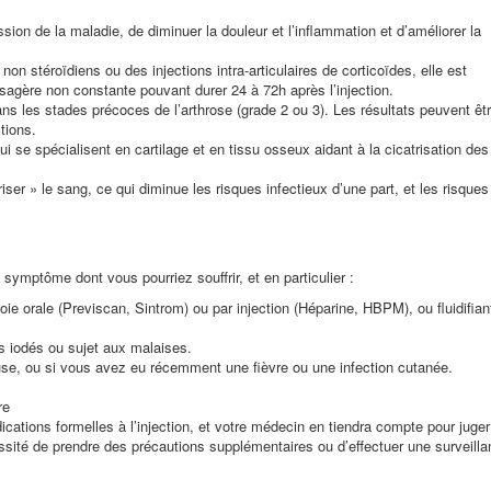
ssion de la maladie, de diminuer la douleur et l’inflammation et d’améliorer la
on stéroïdiens ou des injections intra-articulaires de corticoïdes, elle est
agère non constante pouvant durer 24 à 72h après l’injection.
ans les stades précoces de l’arthrose (grade 2 ou 3). Les résultats peuvent êt
tions.
ui se spécialisent en cartilage et en tissu osseux aidant à la cicatrisation des
iser » le sang, ce qui diminue les risques infectieux d’une part, et les risques
symptôme dont vous pourriez souffrir, et en particulier :
oie orale (Previscan, Sintrom) ou par injection (Héparine, HBPM), ou fluidifian
ts iodés ou sujet aux malaises.
use, ou si vous avez eu récemment une fièvre ou une infection cutanée.
re
ications formelles à l’injection, et votre médecin en tiendra compte pour juger
écessité de prendre des précautions supplémentaires ou d’effectuer une surveill