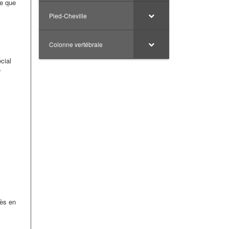
ve que
Pied-Cheville
Colonne vertébrale
cial
e
rès en