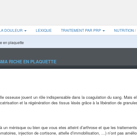
 LA DOULEUR
LEXIQUE
TRAITEMENT PAR PRP
NUTRITION /
he en plaquette
SMA RICHE EN PLAQUETTE
lle osseuse jouent un rôle indispensable dans la coagulation du sang. Mais el
atrisation et la régénération des tissus lésés grâce à la libération de granule
à un ménisque ou bien que vous etes atteint d’arthrose et que les traitements
matoires, injection de cortisone, attelle d’immobilisation, …) n’ont pas amélio