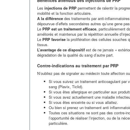
Bénéfices attendus des injections de PRP
Les
injections de PRP
permettent de ralentir la progre
mobilité et la fonction articulaire.
A la différence
des traitements par anti-inflammatoires n
dépourvue d’effets secondaires autres qu’une gene pass
Le
PRP est un traitement efficace
, particulièrement d
améliorés et maintenus par la répétition annuelle d’injec
Le
PRP favorise
la prolifération des cellules souches q
tissus.
L’avantage de ce dispositif
est de ne jamais « extérior
dégradation de la qualité du sang d’autre part.
Contre-indications au traitement par PRP
N’oubliez pas de signaler au médecin toute affection ou 
Si vous suivez un traitement anticoagulant par v
sang (Plavix, Ticlid).
Si vous êtes allergique en particulier aux produi
Si vous avez actuellement une maladie infectie
Si vous êtes enceinte ou si vous allaitez.
Ou bien si prenez un traitement anti inflammatoi
Toutes ces situations ne sont pas des contre-ind
l’opportunité de réaliser l’injection, ou de la n
particulière.