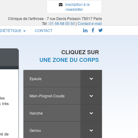
Inscription à la
newsletter
Clinique de l'arthrose - 7 rue Denis Poisson 75017 Paris
Tél :
01 56 68 00 50
|
Contact e-mail
 DIÉTÉTIQUE
CONTACT
CLIQUEZ SUR
UNE ZONE DU CORPS
Epaule
Main-Poignet-Coude
les
s très
Hanche
Genou
ré de