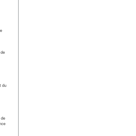
re
 de
t du
 de
ance