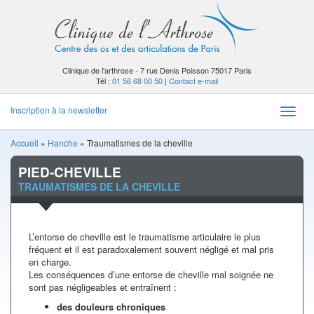
Clinique de l'arthrose - 7 rue Denis Poisson 75017 Paris
Tél :
01 56 68 00 50
|
Contact e-mail
Inscription à la newsletter
Toggle
naviga
Accueil
»
Hanche
»
Traumatismes de la cheville
PIED-CHEVILLE
TRAUMATISMES DE LA CHEVILLE
L’entorse de cheville est le traumatisme articulaire le plus
fréquent et il est paradoxalement souvent négligé et mal pris
en charge.
Les conséquences d’une entorse de cheville mal soignée ne
sont pas négligeables et entraînent :
des douleurs chroniques