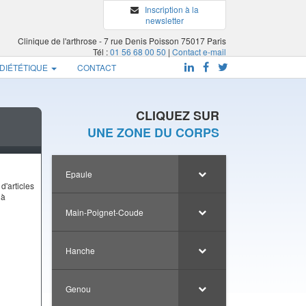
Inscription à la
newsletter
Clinique de l'arthrose - 7 rue Denis Poisson 75017 Paris
Tél :
01 56 68 00 50
|
Contact e-mail
 DIÉTÉTIQUE
CONTACT
CLIQUEZ SUR
UNE ZONE DU CORPS
Epaule
d'articles
 à
Main-Poignet-Coude
Hanche
Genou