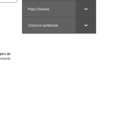
Pied-Cheville
Colonne vertébrale
gien de
tements