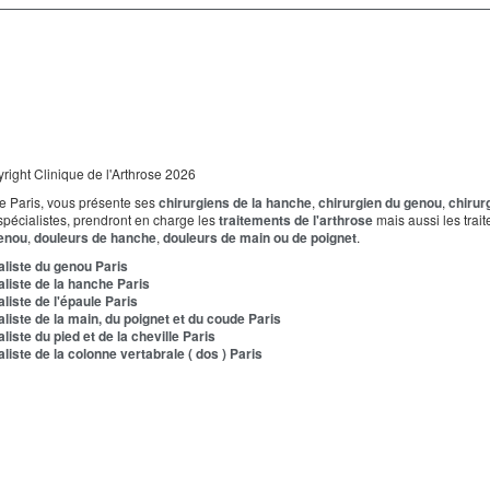
right Clinique de l'Arthrose 2026
 de Paris, vous présente ses
chirurgiens de la hanche
,
chirurgien du genou
,
chirur
spécialistes, prendront en charge les
traitements de l'arthrose
mais aussi les trai
genou
,
douleurs de hanche
,
douleurs de main ou de poignet
.
liste du genou Paris
liste de la hanche Paris
iste de l'épaule Paris
iste de la main, du poignet et du coude Paris
ste du pied et de la cheville Paris
iste de la colonne vertabrale ( dos ) Paris