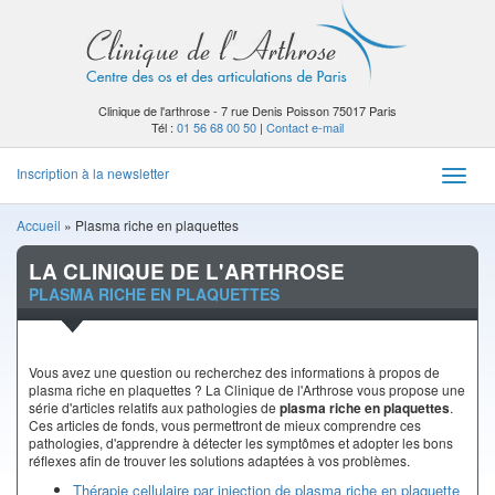
Clinique de l'arthrose - 7 rue Denis Poisson 75017 Paris
Tél :
01 56 68 00 50
|
Contact e-mail
Inscription à la newsletter
Toggle
naviga
Accueil
»
Plasma riche en plaquettes
LA CLINIQUE DE L'ARTHROSE
PLASMA RICHE EN PLAQUETTES
Vous avez une question ou recherchez des informations à propos de
plasma riche en plaquettes ? La Clinique de l'Arthrose vous propose une
série d'articles relatifs aux pathologies de
plasma riche en plaquettes
.
Ces articles de fonds, vous permettront de mieux comprendre ces
pathologies, d'apprendre à détecter les symptômes et adopter les bons
réflexes afin de trouver les solutions adaptées à vos problèmes.
Thérapie cellulaire par injection de plasma riche en plaquette