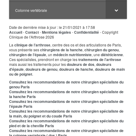
Colonne vertébrale
Date de dernière mise à jour : le 21/01/2021 à 17:58
Accueil
-
Contact
-
Mentions légales
-
Confidentialité
- Copyright
Clinique de l'Arthrose 2026
La
clinique de l'arthrose
, centre des os et des articulations de Paris,
vous présente ses
chirurgiens de la hanche
,
chirurgien du genou
,
chirurgien de l'épaule
, un
médecin nutritionniste
, une
diététicienne
.
Ces spécialistes, prendront en charge les
traitements de l'arthrose
mais aussi les traitements pour les
douleurs de dos
,
douleurs
d'épaule
,
douleurs de genou
,
douleurs de hanche
,
douleurs de main
ou de poignet
.
Consultez les recommandations de notre chirurgien spécialiste du
genou Paris
Consultez les recommandations de notre chirurgien spécialiste de
la hanche Paris
Consultez les recommandations de notre chirurgien spécialiste de
l'épaule Paris
Consultez les recommandations de notre chirurgien spécialiste de
la main, du poignet et du coude Paris
Consultez les recommandations de notre chirurgien spécialiste du
pied et de la cheville Paris
Consultez les recommandations de notre chirurgien spécialiste de
la colonne vertabrale ( dos ) Paris