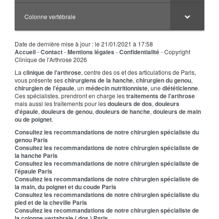
Colonne vertébrale
Date de dernière mise à jour : le 21/01/2021 à 17:58
Accueil
-
Contact
-
Mentions légales
-
Confidentialité
- Copyright
Clinique de l'Arthrose 2026
La
clinique de l'arthrose
, centre des os et des articulations de Paris,
vous présente ses
chirurgiens de la hanche
,
chirurgien du genou
,
chirurgien de l'épaule
, un
médecin nutritionniste
, une
diététicienne
.
Ces spécialistes, prendront en charge les
traitements de l'arthrose
mais aussi les traitements pour les
douleurs de dos
,
douleurs
d'épaule
,
douleurs de genou
,
douleurs de hanche
,
douleurs de main
ou de poignet
.
Consultez les recommandations de notre chirurgien spécialiste du
genou Paris
Consultez les recommandations de notre chirurgien spécialiste de
la hanche Paris
Consultez les recommandations de notre chirurgien spécialiste de
l'épaule Paris
Consultez les recommandations de notre chirurgien spécialiste de
la main, du poignet et du coude Paris
Consultez les recommandations de notre chirurgien spécialiste du
pied et de la cheville Paris
Consultez les recommandations de notre chirurgien spécialiste de
la colonne vertabrale ( dos ) Paris