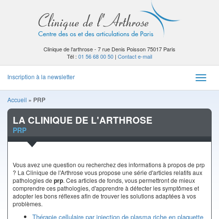
Clinique de l'arthrose - 7 rue Denis Poisson 75017 Paris
Tél :
01 56 68 00 50
|
Contact e-mail
Inscription à la newsletter
Toggle
naviga
Accueil
»
PRP
LA CLINIQUE DE L'ARTHROSE
PRP
Vous avez une question ou recherchez des informations à propos de prp
? La Clinique de l'Arthrose vous propose une série d'articles relatifs aux
pathologies de
prp
. Ces articles de fonds, vous permettront de mieux
comprendre ces pathologies, d'apprendre à détecter les symptômes et
adopter les bons réflexes afin de trouver les solutions adaptées à vos
problèmes.
Thérapie cellulaire par injection de plasma riche en plaquette